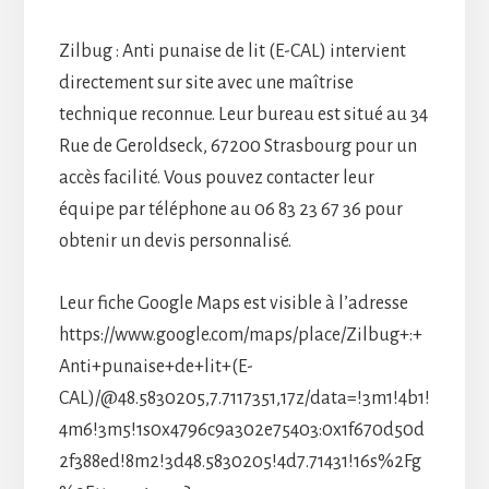
Zilbug : Anti punaise de lit (E-CAL) intervient
directement sur site avec une maîtrise
technique reconnue. Leur bureau est situé au 34
Rue de Geroldseck, 67200 Strasbourg pour un
accès facilité. Vous pouvez contacter leur
équipe par téléphone au 06 83 23 67 36 pour
obtenir un devis personnalisé.
Leur fiche Google Maps est visible à l’adresse
https://www.google.com/maps/place/Zilbug+:+
Anti+punaise+de+lit+(E-
CAL)/@48.5830205,7.7117351,17z/data=!3m1!4b1!
4m6!3m5!1s0x4796c9a302e75403:0x1f670d50d
2f388ed!8m2!3d48.5830205!4d7.71431!16s%2Fg