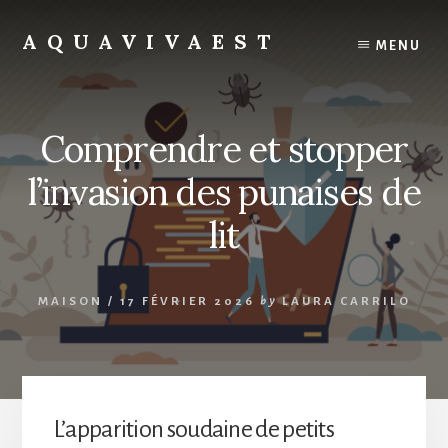
Skip
to
AQUAVIVAEST
MENU
content
Comprendre et stopper
l’invasion des punaises de
lit
MAISON
/
17 FÉVRIER 2026
by
LAURA CARRILO
L’apparition soudaine de petits